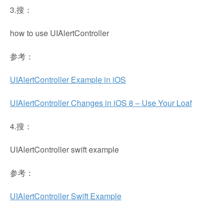
3.搜：
how to use UIAlertController
参考：
UIAlertController Example in iOS
UIAlertController Changes in iOS 8 – Use Your Loaf
4.搜：
UIAlertController swift example
参考：
UIAlertController Swift Example