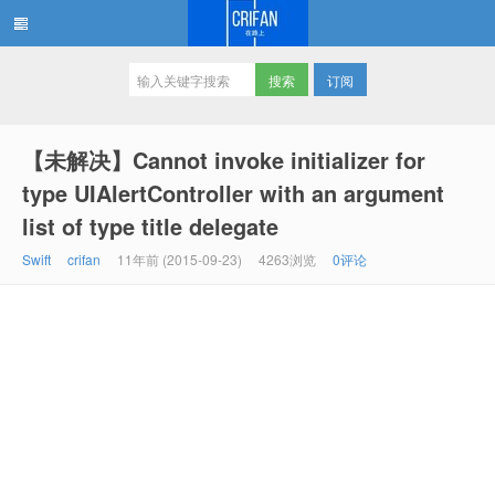
订阅
在路上
【未解决】Cannot invoke initializer for
type UIAlertController with an argument
list of type title delegate
Swift
crifan
11年前 (2015-09-23)
4263浏览
0评论