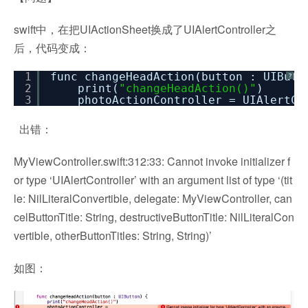
swift中，在把UIActionSheet换成了UIAlertController之
后，代码变成：
1
func changeHeadAction(button : UIButt
?
2
print(
"changeHeadAction()"
)
3
photoActionController = UIAlertCo
出错：
MyViewController.swift:312:33: Cannot invoke initializer f
or type ‘UIAlertController’ with an argument list of type ‘(tit
le: NilLiteralConvertible, delegate: MyViewController, can
celButtonTitle: String, destructiveButtonTitle: NilLiteralCon
vertible, otherButtonTitles: String, String)’
如图：