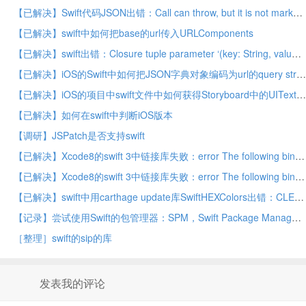
【已解决】Swift代码JSON出错：Call can throw, but it is not marked with ‘try’ and the error is not handled
【已解决】swift中如何把base的url传入URLComponents
【已解决】swift出错：Closure tuple parameter ‘(key: String, value: Any)’ does not support destructuring with implicit parameters
【已解决】iOS的Swift中如何把JSON字典对象编码为url的query string
【已解决】iOS的项目中swift文件中如何获得Storyboard中的UITextField控件
【已解决】如何在swift中判断iOS版本
【调研】JSPatch是否支持swift
【已解决】Xcode8的swift 3中链接库失败：error The following binaries use incompatible versions of Swift
【已解决】Xcode8的swift 3中链接库失败：error The following binaries use incompatible versions of Swift
【已解决】swift中用carthage update库SwiftHEXColors出错：CLEAN FAILED
【记录】尝试使用Swift的包管理器：SPM，Swift Package Manager
［整理］swift的sip的库
发表我的评论