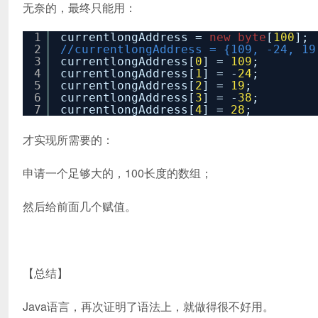
无奈的，最终只能用：
1
currentlongAddress =
new
byte
[
100
];
2
//currentlongAddress = {109, -24, 19
3
currentlongAddress[
0
] =
109
;
4
currentlongAddress[
1
] = -
24
;
5
currentlongAddress[
2
] =
19
;
6
currentlongAddress[
3
] = -
38
;
7
currentlongAddress[
4
] =
28
;
才实现所需要的：
申请一个足够大的，100长度的数组；
然后给前面几个赋值。
【总结】
Java语言，再次证明了语法上，就做得很不好用。