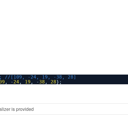
; //[109, -24, 19, -38, 28]
09
, -
24
,
19
, -
38
,
28
};
lizer is provided