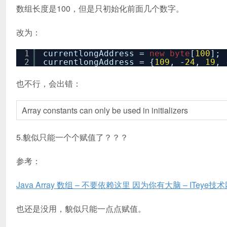
数组长度是100，但是只初始化前面几个数字。
改为：
1
currentlongAddress =
new
byte
[
100
];
2
currentlongAddress = {
109
, -
24
,
19
, 
也不行，会出错：
Array constants can only be used in initializers
5.貌似只能一个个赋值了？？？
参考：
Java Array 数组 – 不要依赖这里 因为你有大脑 – ITeye技
也还是没用，貌似只能一点点赋值。