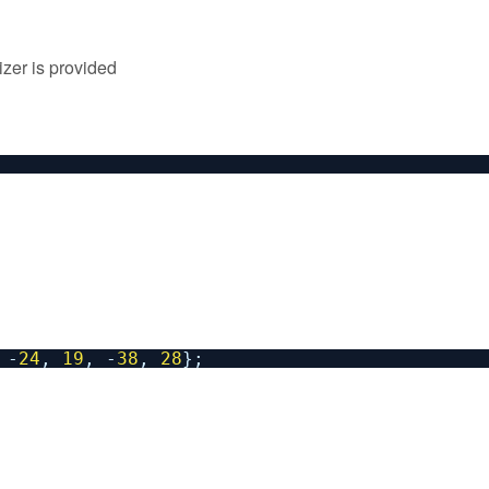
zer is provided
 -
24
,
19
, -
38
,
28
};