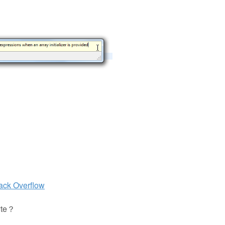
tack Overflow
te？