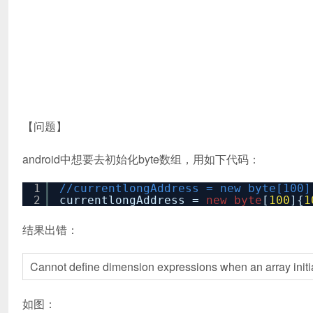
【问题】
android中想要去初始化byte数组，用如下代码：
1
//currentlongAddress = new byte[100]
2
currentlongAddress =
new
byte
[
100
]{
1
结果出错：
Cannot define dimension expressions when an array initia
如图：