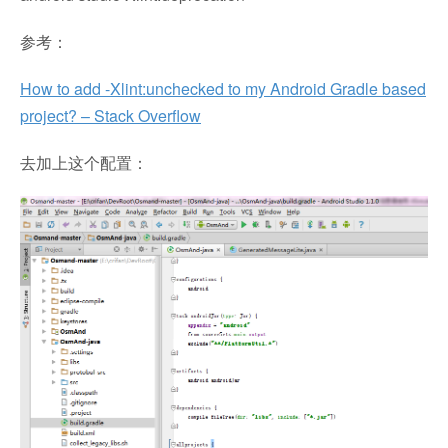
参考：
How to add -Xlint:unchecked to my Android Gradle based
project? – Stack Overflow
去加上这个配置：