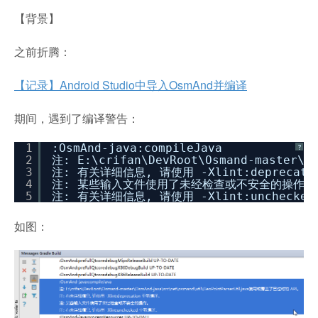
【背景】
之前折腾：
【记录】Android Studio中导入OsmAnd并编译
期间，遇到了编译警告：
1
:OsmAnd-java:compileJava
?
2
注: E:\crifan\DevRoot\Osmand-master\
3
注: 有关详细信息, 请使用 -Xlint:deprecat
4
注: 某些输入文件使用了未经检查或不安全的操作。
5
注: 有关详细信息, 请使用 -Xlint:unchecke
如图：