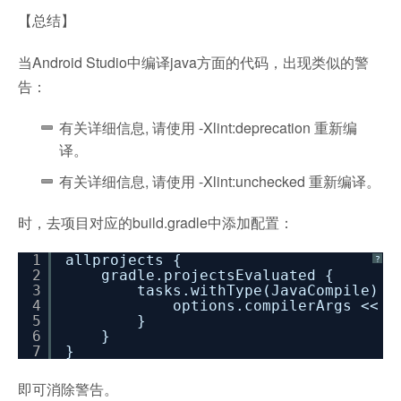
【总结】
当Android Studio中编译java方面的代码，出现类似的警
告：
有关详细信息, 请使用 -Xlint:deprecation 重新编
译。
有关详细信息, 请使用 -Xlint:unchecked 重新编译。
时，去项目对应的build.gradle中添加配置：
1
allprojects {
?
2
gradle.projectsEvaluated {
3
tasks.withType(JavaCompile) {
4
options.compilerArgs <<
"
5
}
6
}
7
}
即可消除警告。