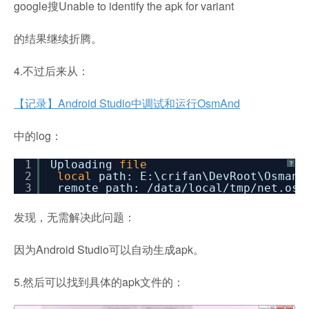
google搜Unable to identify the apk for variant
的结果继续折腾。
4.不过后来从：
【记录】Android Studio中调试和运行OsmAnd
中的log：
1
Uploading
file
?
2
local
path: E:\crifan\DevRoot\Osmand
3
remote path:
/data/local/tmp/net
.osm
发现，无需解决此问题：
因为Android Studio可以自动生成apk。
5.然后可以找到具体的apk文件的：