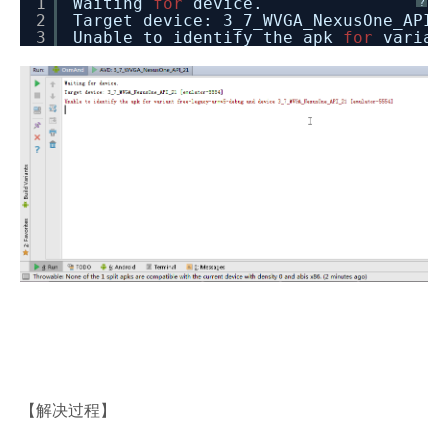
1
Waiting
for
device.
?
2
Target device: 3_7_WVGA_NexusOne_API_
3
Unable to identify the apk
for
varia
【解决过程】