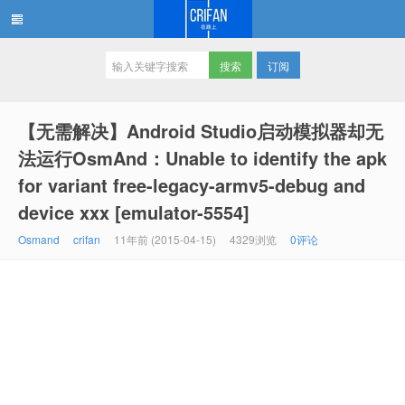
订阅
在路上
【无需解决】Android Studio启动模拟器却无
法运行OsmAnd：Unable to identify the apk
for variant free-legacy-armv5-debug and
device xxx [emulator-5554]
Osmand
crifan
11年前 (2015-04-15)
4329浏览
0评论