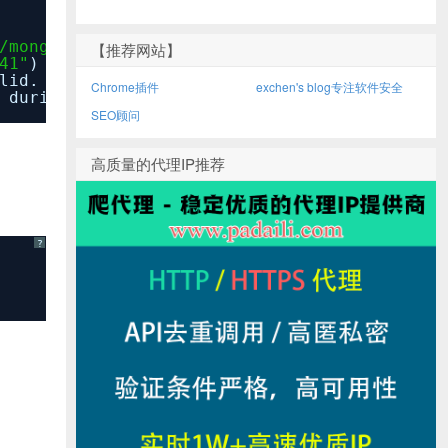
/mongod.conf"
, net: { bindIp:
"127.0.0.1, 11
【推荐网站】
41"
) failed: Name
or
service
not
known
lid.
Chrome插件
exchen's blog专注软件安全
 during startup.
SEO顾问
高质量的代理IP推荐
?