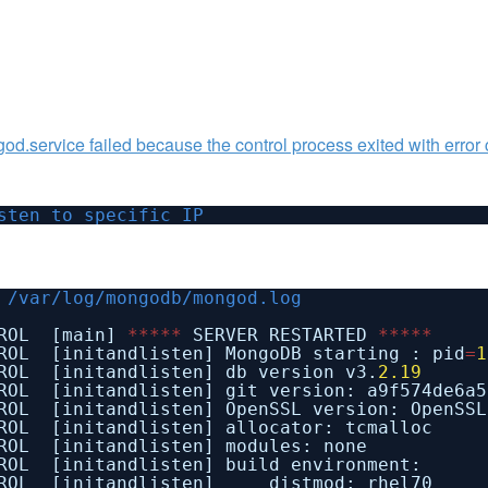
ailed because the control process exited with error 
sten to specific IP
 /var/log/mongodb/mongod.log
TROL [main]
*
*
*
*
*
SERVER RESTARTED
*
*
*
*
*
ROL [initandlisten] MongoDB starting : pid
=
1
ROL [initandlisten] db version v3.
2.19
ROL [initandlisten] git version: a9f574de6a5
ROL [initandlisten] OpenSSL version: OpenSS
ROL [initandlisten] allocator: tcmalloc
ROL [initandlisten] modules: none
ROL [initandlisten] build environment:
TROL [initandlisten] distmod: rhel70