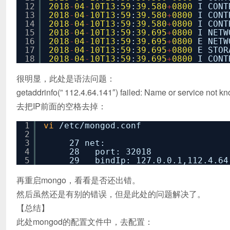
12
2018
-
04
-
10T13
:
59
:
39.580
+
0800
I CON
13
2018
-
04
-
10T13
:
59
:
39.580
+
0800
I CON
14
2018
-
04
-
10T13
:
59
:
39.580
+
0800
I CONT
15
2018
-
04
-
10T13
:
59
:
39.695
+
0800
I NETW
16
2018
-
04
-
10T13
:
59
:
39.695
+
0800
E NETW
17
2018
-
04
-
10T13
:
59
:
39.695
+
0800
E STO
18
2018
-
04
-
10T13
:
59
:
39.695
+
0800
I CON
很明显，此处是语法问题：
getaddrinfo(” 112.4.64.141″) failed: Name or service not k
去把IP前面的空格去掉：
1
vi
/etc/mongod
.conf
2
3
27 net:
4
28 port: 32018
5
29 bindIp: 127.0.0.1,112.4.6
再重启mongo，看看是否还出错。
然后虽然还是有别的错误，但是此处的问题解决了。
【总结】
此处mongod的配置文件中，去配置：