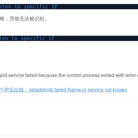
sten to specific IP
空格，导致无法被识别。
ten to specific IP
ailed because the control process exited with error 
：getaddrinfo failed Name or service not known