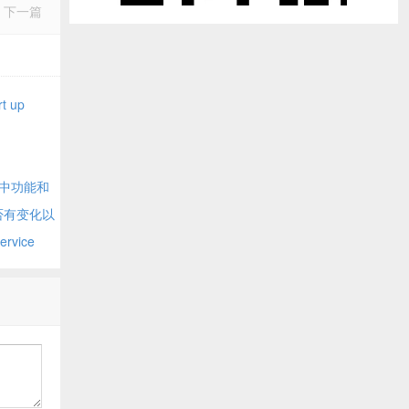
下一篇
t up
 an
t be
pp中功能和
否有变化以
rvice