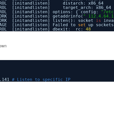
TROL [initandlisten] distarch: x86_64
TROL [initandlisten] target_arch: x86_64
ROL [initandlisten] options: { config:
"/etc
ORK [initandlisten] getaddrinfo(
" 112.4.64.1
ORK [initandlisten] listen(): socket
is
inva
RAGE [initandlisten] Failed to
set
up sockets
TROL [initandlisten] dbexit: rc:
48
nown
4.141
# Listen to specific IP