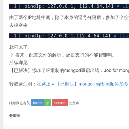
1
bindIp: 127.0.0.1, 112.4.64.141
# Li
由于两个IP地址中间，除了本身的逗号分隔后，多加了个
去掉空格：
1
bindIp: 127.0.0.1,112.4.64.141
# Lis
就可以了。
-》看来，配置文件的解析，还是支持的不够智能啊。
后续详见：
【已解决】添加了IP限制的mongod重启出错：Job for mongod.service f
转载请注明：
在路上
»
【已解决】mongo中给bindIp添加多个IP后出错
继续浏览有关
failed
ip
Service
的文章
分享到