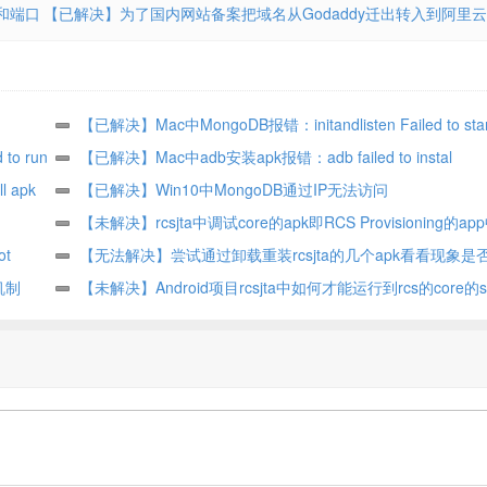
和端口
【已解决】为了国内网站备案把域名从Godaddy迁出转入到阿里云
【已解决】Mac中MongoDB报错：initandlisten Failed to star
 to run
WiredTiger under any compatibility version This may be due to
【已解决】Mac中adb安装apk报错：adb failed to instal
 apk
unsupported upgrade or downgrade
INSTALL_FAILED_CONFLICTING_PROVIDER Package couldn’
【已解决】Win10中MongoDB通过IP无法访问
led to
installed because provider name is already used
【未解决】rcsjta中调试core的apk即RCS Provisioning的a
ot
选项以寻找core的service启动逻辑
【无法解决】尝试通过卸载重装rcsjta的几个apk看看现象是
行机制
求找到rcs的core的service启动逻辑
【未解决】Android项目rcsjta中如何才能运行到rcs的core的se