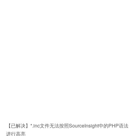
【已解决】*.inc文件无法按照SourceInsight中的PHP语法
进行高亮