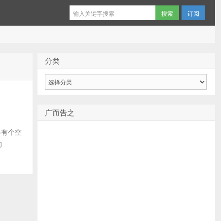
订阅
分类
分
类
广而告之
会有个空
的