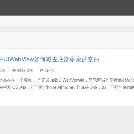
中UIWebView如何减去底部多余的空白
20)
4833浏览
0评论
，此处都存在一个现象： 当正常加载UIWebView时，显示区域的高度底部都
测iOS设备，给不同iPhone6/iPhone6 Plus等设备，加上不同的底部