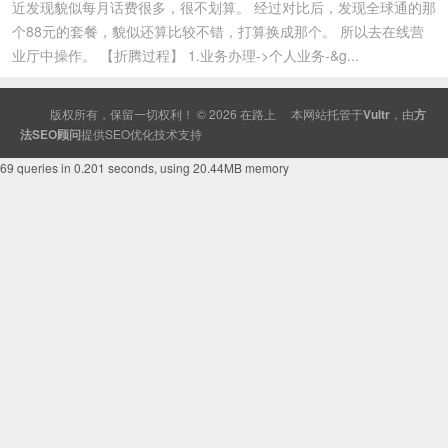
近发现貌似每月话费很多，很不划算。 经过对比后，发现全球通的那
个88元的套餐，貌似还算比较不错，打算换成那个。 所以去在线营
业厅中操作。 【折腾过程】 1.业务办理->个人业务-&g...
版权所有，保留一切权利！ © 2026
在路上
本网站托管于
Vultr
，由
方
法SEO顾问
提供
SEO
优化技术支持
69 queries in 0.201 seconds, using 20.44MB memory