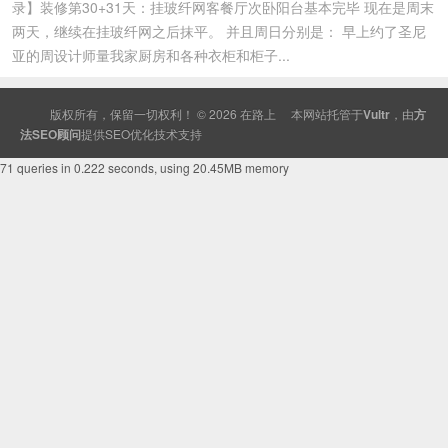
录】装修第30+31天：挂玻纤网客餐厅次卧阳台基本完毕 现在是周末
两天，继续在挂玻纤网之后抹平。 并且周日分别是： 早上约了圣尼
亚的周设计师量我家厨房和各种衣柜和柜子...
版权所有，保留一切权利！ © 2026
在路上
本网站托管于
Vultr
，由
方
法SEO顾问
提供
SEO
优化技术支持
71 queries in 0.222 seconds, using 20.45MB memory