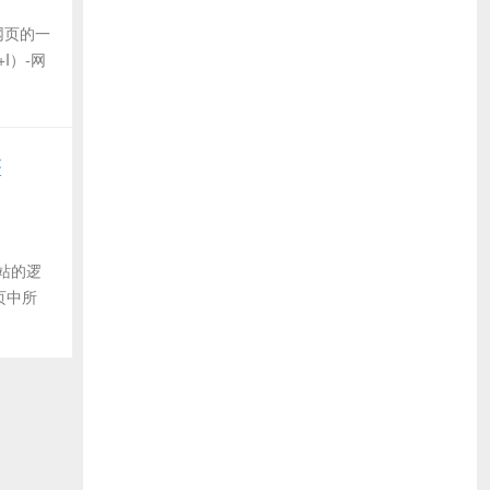
网页的一
I）-网
整
站的逻
页中所