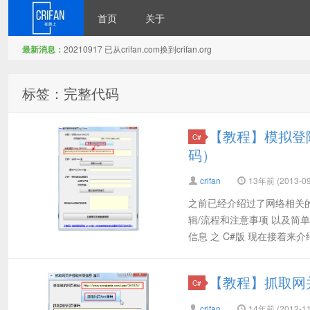
首页
关于
最新消息：
20210917 已从crifan.com换到crifan.org
在路上
标签：完整代码
【教程】模拟登
C#
码）
crifan
13年前 (2013-09
之前已经介绍过了网络相关
辑/流程和注意事项 以及简
信息 之 C#版 现在接着来介
【教程】抓取网
C#
crifan
14年前 (2012-11