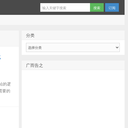
订阅
分类
分
类
代
广而告之
站的逻
需要的