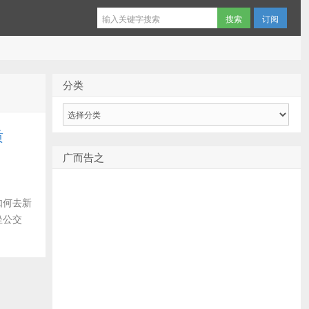
订阅
分类
分
类
质
广而告之
如何去新
坐公交