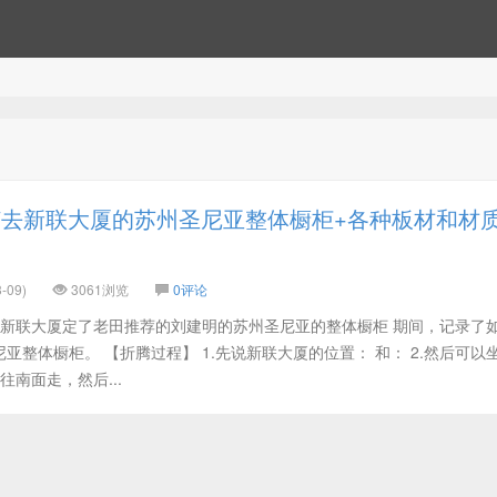
去新联大厦的苏州圣尼亚整体橱柜+各种板材和材
-09)
3061浏览
0评论
去新联大厦定了老田推荐的刘建明的苏州圣尼亚的整体橱柜 期间，记录了
亚整体橱柜。 【折腾过程】 1.先说新联大厦的位置： 和： 2.然后可以
往南面走，然后...