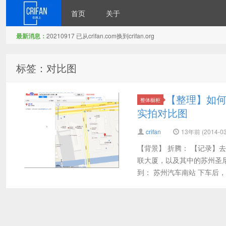
首页
关于
最新消息：
20210917 已从crifan.com换到crifan.org
在路上
标签：对比图
【整理】如何
整体橱柜
实拍对比图
crifan
13年前 (2014-03
【背景】 折腾： 【记录】
联大厦，以及其中的苏州圣尼
到： 苏州汽车南站 下车后，