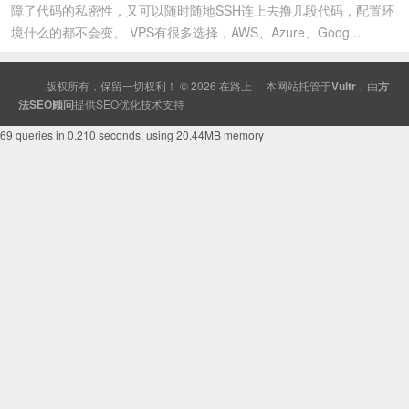
障了代码的私密性，又可以随时随地SSH连上去撸几段代码，配置环
境什么的都不会变。 VPS有很多选择，AWS、Azure、Goog...
版权所有，保留一切权利！ © 2026
在路上
本网站托管于
Vultr
，由
方
法SEO顾问
提供
SEO
优化技术支持
69 queries in 0.210 seconds, using 20.44MB memory