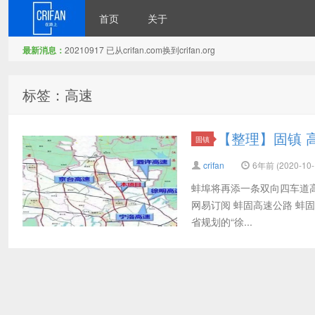
首页
关于
最新消息：
20210917 已从crifan.com换到crifan.org
在路上
标签：高速
【整理】固镇 高
固镇
crifan
6年前 (2020-10-
蚌埠将再添一条双向四车道高速
网易订阅 蚌固高速公路 蚌固高
省规划的“徐...