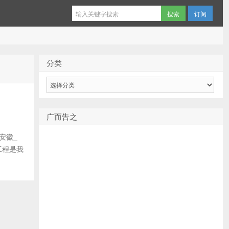
订阅
分类
分
类
广而告之
安徽_
工程是我