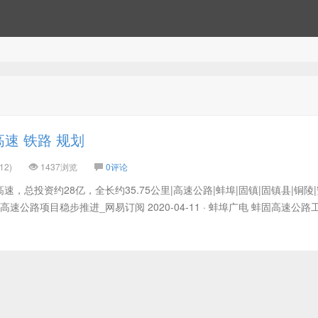
速 铁路 规划
12)
1437浏览
0评论
，总投资约28亿，全长约35.75公里|高速公路|蚌埠|固镇|固镇县|铜陵|
速公路项目稳步推进_网易订阅 2020-04-11 · 蚌埠广电 蚌固高速公路