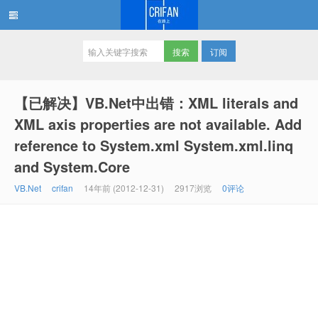
订阅
在路上
【已解决】VB.Net中出错：XML literals and
XML axis properties are not available. Add
reference to System.xml System.xml.linq
and System.Core
VB.Net
crifan
14年前 (2012-12-31)
2917浏览
0评论