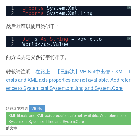
1
Imports
System.Xml
?
2
Imports
System.Xml.Linq
然后就可以使用类似于：
1
Dim
s
As
String
= <a>Hello
?
2
World</a>.Value
的方式去定义多行字符串了。
转载请注明：
在路上
»
【已解决】VB.Net中出错：XML lit
erals and XML axis properties are not available. Add refer
ence to System.xml System.xml.linq and System.Core
继续浏览有关
VB.Net
XML literals and XML axis properties are not available. Add reference to
System.xml System.xml.linq and System.Core
的文章