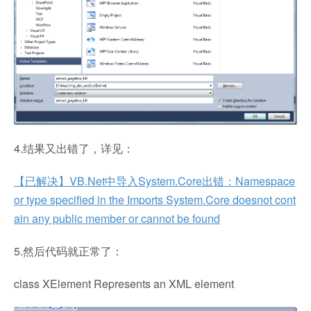
4.结果又出错了，详见：
【已解决】VB.Net中导入System.Core出错：Namespace
or type specified in the Imports System.Core doesnot cont
ain any public member or cannot be found
5.然后代码就正常了：
class XElement Represents an XML element