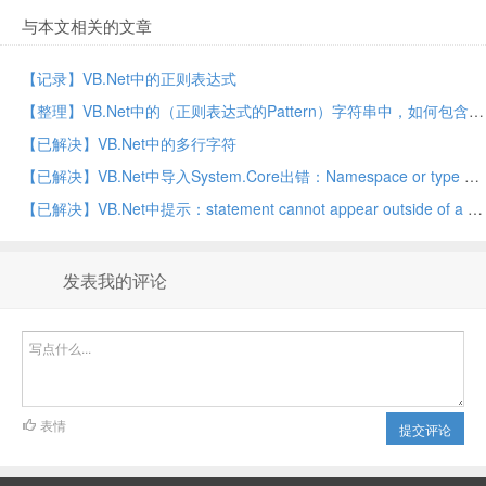
与本文相关的文章
【记录】VB.Net中的正则表达式
【整理】VB.Net中的（正则表达式的Pattern）字符串中，如何包含双引号
【已解决】VB.Net中的多行字符
【已解决】VB.Net中导入System.Core出错：Namespace or type specified in the Imports System.Core doesnot contain any public member or cannot be found
【已解决】VB.Net中提示：statement cannot appear outside of a method body multiline lambda，using must end with a matching End using,character is not valid
发表我的评论
表情
提交评论