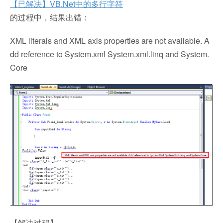
【已解决】VB.Net中的多行字符
的过程中，结果出错：
XML literals and XML axis properties are not available. A
dd reference to System.xml System.xml.linq and System.
Core
【解决过程】