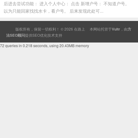
后进去尝试功能： 进入个人中心： 点击 新增户号： 不知道户号。
以为只能回家找找水卡，看户号。 后来发现此处可...
版权所有，保留一切权利！ © 2026
在路上
本网站托管于
Vultr
，由
方
法SEO顾问
提供
SEO
优化技术支持
72 queries in 0.218 seconds, using 20.43MB memory