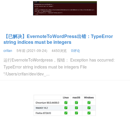
【已解决】EvernoteToWordPress出错：TypeError
string indices must be integers
crifan
5年前 (2021-09-24)
4450浏览
0评论
运行EvernoteToWordpress，报错： Exception has occurred:
TypeError string indices must be integers File
"/Users/crifan/dev/dev_...