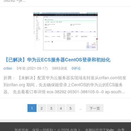
38292 ~]#...
【已解决】华为云ECS服务器CentOS登录和初始化
crifan
5年前 (2021-09-17)
3993浏览
0评论
折腾： 【未解决】配置华为云服务器实现域名转发从crifan.com转发
到crifan.org 期间，先去确保能登录上CentOS的华为云的ECS服务
器。 先去看看订单详情 ecs-38292 00301-388105-0--0 ap-south...
1
2
3
4
5
...
下一页
版权所有，保留一切权利！ © 2026
在路上
本网站托管于
Vultr
，由
方