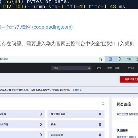
)
56
(
84
) bytes of data.
.
192.101
): icmp_seq
=
1
ttl
=
49
time
=
1.48
ms
先锋网 (codeleading.com)
访问存在问题。需要进入华为官网云控制台中安全组添加（入规则：