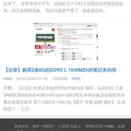
起来了。 除非等待大半天，比如好几个小时之后再启动才能启动起
来，但又是同样现象。 现在问题更严重了，彻底都启动...
【记录】购买2条8G的DDR3 L 1600MZh的笔记本内存
crifan
6年前 (2020-07-16)
1263浏览
0评论
折腾： 【记录】给笔记本联想E550升级内存 期间，去买内存 三星
SAMSUNG内存条4G8G16G ddr4 ddr3l笔记本内存条适合联想华为
戴尔惠普宏碁等 第三代ddr3l 1600 8g【图片 价格 品牌 报价】-京东
到货了： 打开...
版权所有，保留一切权利！ © 2026
在路上
本网站托管于
Vultr
，由
方