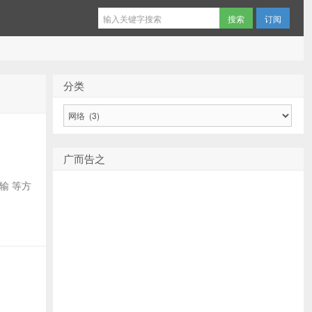
订阅
分类
分
类
广而告之
输 等方