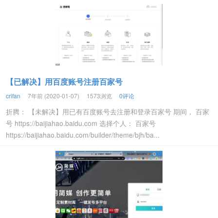
【已解决】用百度账号注册百家号
crifan
7年前 (2020-01-07)
1573浏览
0评论
折腾： 【未解决】用已有百度账号去注册和登录百家号 期间， 百家
号 https://baijiahao.baidu.com 选择个人： 百家号
https://baijiahao.baidu.com/builder/theme/bjh/ba...