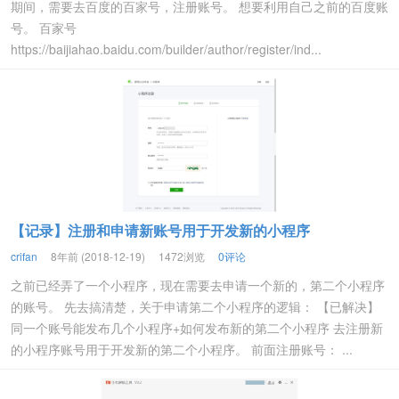
期间，需要去百度的百家号，注册账号。 想要利用自己之前的百度账
号。 百家号
https://baijiahao.baidu.com/builder/author/register/ind...
【记录】注册和申请新账号用于开发新的小程序
crifan
8年前 (2018-12-19)
1472浏览
0评论
之前已经弄了一个小程序，现在需要去申请一个新的，第二个小程序
的账号。 先去搞清楚，关于申请第二个小程序的逻辑： 【已解决】
同一个账号能发布几个小程序+如何发布新的第二个小程序 去注册新
的小程序账号用于开发新的第二个小程序。 前面注册账号： ...