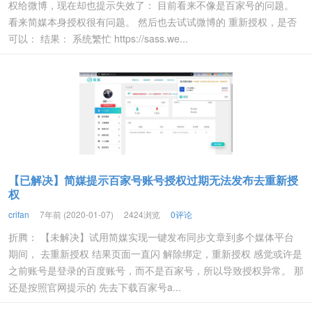
权给微博，现在却也提示失效了： 目前看来不像是百家号的问题。
看来简媒本身授权很有问题。 然后也去试试微博的 重新授权，是否
可以： 结果： 系统繁忙 https://sass.we...
【已解决】简媒提示百家号账号授权过期无法发布去重新授
权
crifan
7年前 (2020-01-07)
2424浏览
0评论
折腾： 【未解决】试用简媒实现一键发布同步文章到多个媒体平台
期间， 去重新授权 结果页面一直闪 解除绑定，重新授权 感觉或许是
之前账号是登录的百度账号，而不是百家号，所以导致授权异常。 那
还是按照官网提示的 先去下载百家号a...