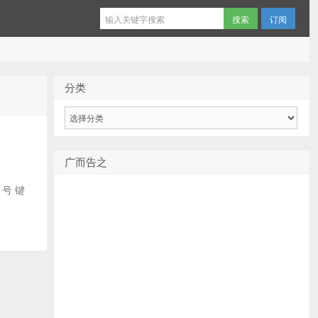
订阅
分类
分
类
广而告之
引号 键