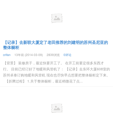
【记录】去新联大厦定了老田推荐的刘建明的苏州圣尼亚的
整体橱柜
crifan
13年前 (2014-03-09)
2839浏览
0评论
【背景】 装修房子，最近快要开工了。 在开工前要定很多东西才
行。 目前已经订好了地暖和风管机了： 【记录】去东环大厦608室的
苏州卓泰订购地暖和风管机 现在也尽快早点想要把整体橱柜定下来。
【折腾过程】 1.关于整体橱柜，最近稍微花了点...