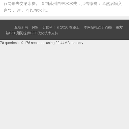
行网银去交纳水费。 查到苏州自来水水费，点击缴费： 2.然后输入
户号： 注： 可以在水卡...
版权所有，保留一切权利！ © 2026
在路上
本网站托管于
Vultr
，由
方
法SEO顾问
提供
SEO
优化技术支持
70 queries in 0.176 seconds, using 20.44MB memory