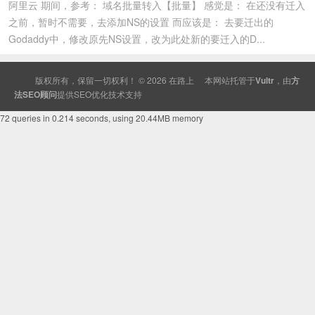
阿里云 期间，参考： 域名批量转入【批量】 感觉是： 在还没有迁入
之前，暂时不需要，去添加NS的设置 而应该是： 去要迁出的
Godaddy中，修改原先NS设置，改为此处新的要迁入的D...
版权所有，保留一切权利！ © 2026
在路上
本网站托管于
Vultr
，由
方
法SEO顾问
提供
SEO
优化技术支持
72 queries in 0.214 seconds, using 20.44MB memory