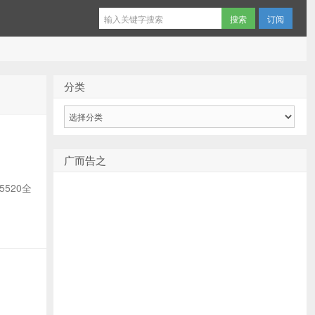
订阅
分类
分
类
广而告之
5520全