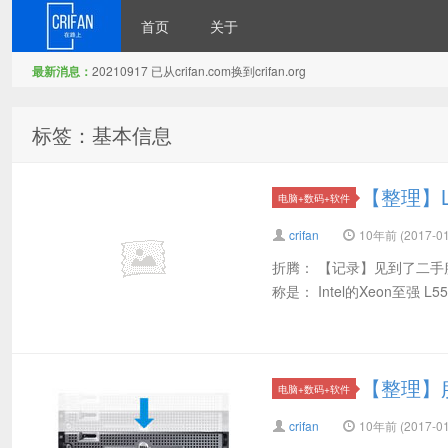
首页
关于
最新消息：
20210917 已从crifan.com换到crifan.org
在路上
标签：基本信息
【整理】L
电脑+数码+软件
crifan
10年前 (2017-01
折腾： 【记录】见到了二手服务器D
称是： Intel的Xeon至强 L55
【整理】服务
电脑+数码+软件
crifan
10年前 (2017-01