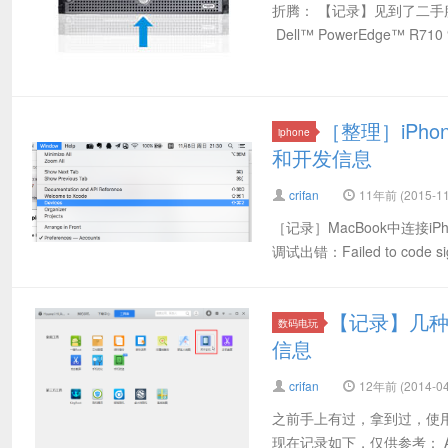
折腾： 【记录】见到了二手服务器D
Dell™ PowerEdge™ R7
［整理］iPh
iphone
和开发信息
crifan
11年前 (2015-11
［记录］MacBook中连接iP
调试出错：Failed to co
【记录】几种
数码电玩
信息
crifan
12年前 (2014-04
之前手上有过，拿到过，使用过
现在记录如下，仅供参考： Androi