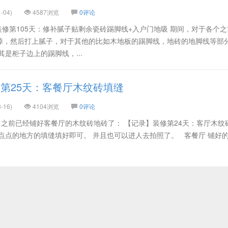
-04)
4587浏览
0评论
04装修第105天：修补腻子贴剩余瓷砖踢脚线+入户门地吸 期间，对于各个
掉，然后打上腻子，对于其他的比如木地板的踢脚线，地砖的地脚线等部
是柜子边上的踢脚线，...
第25天：客餐厅木纹砖填缝
-16)
4104浏览
0评论
26天。 之前已经铺好客餐厅的木纹砖地砖了： 【记录】装修第24天：客厅木纹
点点的地方的填缝填好即可。 并且也可以进人去拍照了。 客餐厅 铺好