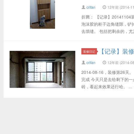
crifan
12年前 (2014-11
折腾： 【记录】201411
泡沫胶的柜子边角缝隙，铲
去填缝。 包括把剩余的，尤其
【记录】装修
装修日记
crifan
12年前 (2014-08
2014-08-16，装修第
完成 今天只是去给剩下的一
砖，看起来效果还行哈。 ...