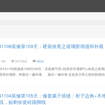
41108装修第109天：硬装收尾之玻璃胶填缝和补最
-08)
3273浏览
0评论
5-20141108装修第106到109天：安装燃气管+找港华开通燃气+收尾之玻
璃胶填补缝隙，和最后一遍补漆。 最后一遍补漆 还是老王和之前的刷漆的
41104装修第105天：修复腻子填缝：柜子边角+木
脚线，贴剩余瓷砖踢脚线