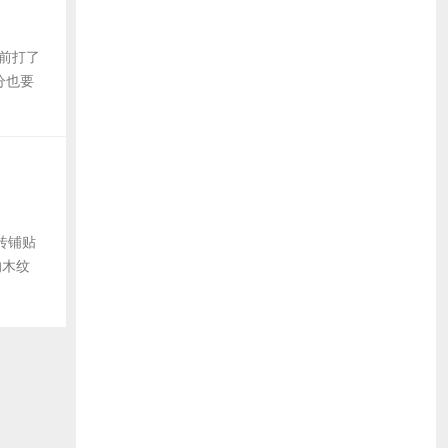
之前打了
分也要
砖铺贴
的木纹