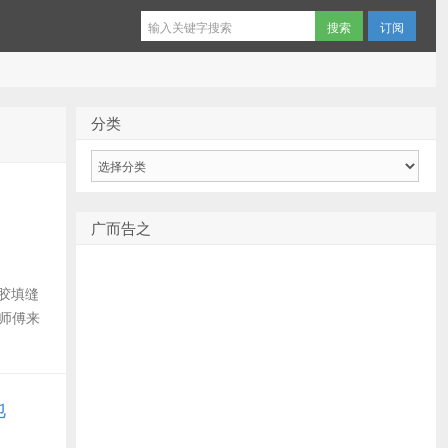
订阅
分类
分
类
广而告之
璃胶填缝
师傅来
地