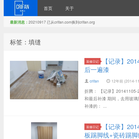
首页
关于
最新消息：
20210917 已从crifan.com换到crifan.org
在路上
标签：填缝
【记录】201
装修日记
后一遍漆
crifan
12年前 (2014-11
折腾： 【记录】2014110
和最后补漆 期间，去用玻
补漆的： ...
【记录】201
装修日记
板踢脚线+瓷砖踢