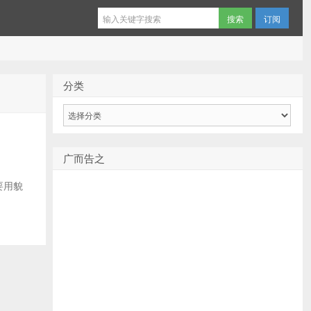
订阅
分类
分
类
广而告之
要用貌