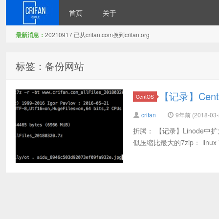
首页
关于
最新消息：
20210917 已从crifan.com换到crifan.org
在路上
标签：备份网站
【记录】Cen
CentOS
crifan
9年前 (2018-03-
折腾： 【记录】Linod
似压缩比最大的7zip： linux 7