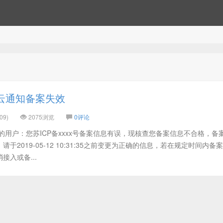
云通知备案失效
09)
2075浏览
0评论
的用户：您苏ICP备xxxx号备案信息有误，现核查您备案信息不合格，备
2019-05-12 10:31:35之前变更为正确的信息，若在规定时间内备
入或备...