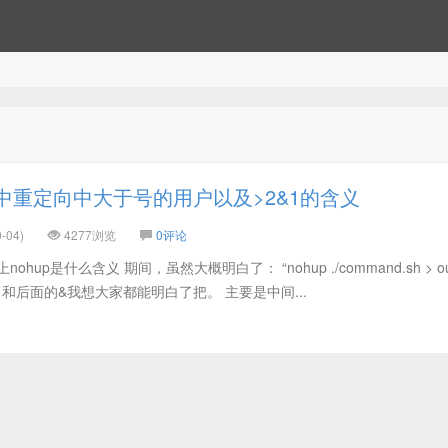
ux中重定向中大于号的用户以及>2&1的含义
-04)
4277浏览
0评论
up是什么含义 期间，虽然大概明白了： “nohup ./command.sh > out
up 和后面的&我想大家都能明白了把。 主要是中间...