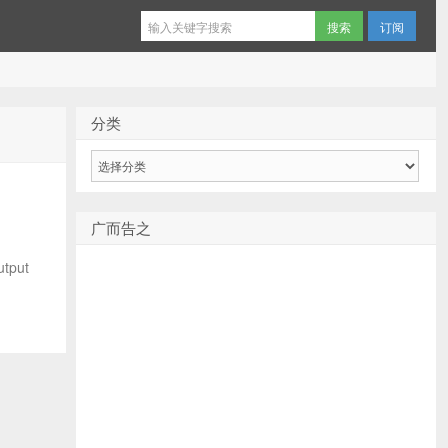
订阅
分类
分
类
广而告之
put