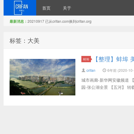
首页
关于
最新消息：
20210917 已从crifan.com换到crifan.org
在路上
标签：大美
【整理】蚌埠 
蚌埠
crifan
6年前 (2020-10-
城市画廊-新华网安徽频道 【
园-张公湖全景 【五河】 转载