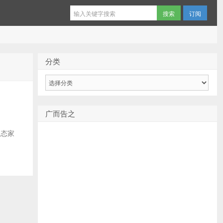
订阅
分类
分
类
广而告之
生态家