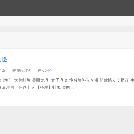
美图
12)
865浏览
0评论
蚌埠】 大美蚌埠 美丽龙湖=龙子湖 蚌埠解放路立交桥 解放路立交桥夜 
请注明：在路上 » 【整理】蚌埠 美图...