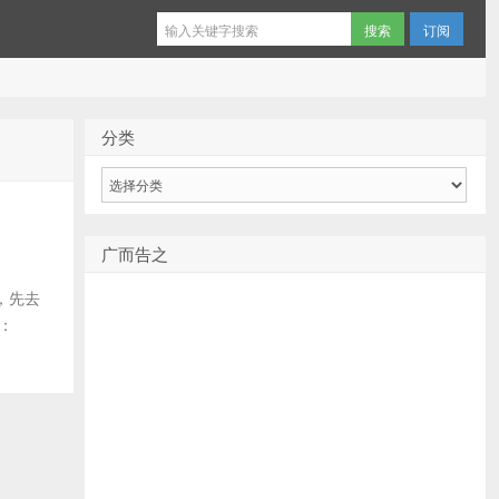
订阅
分类
分
类
广而告之
，先去
：