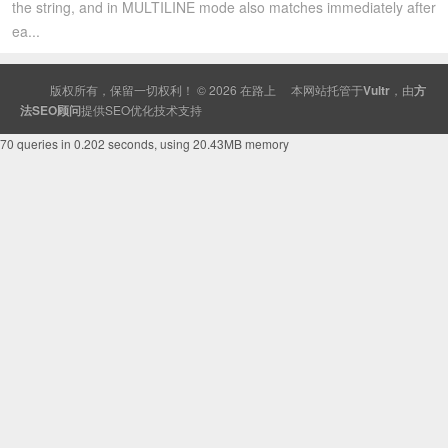
the string, and in MULTILINE mode also matches immediately after
ea...
版权所有，保留一切权利！ © 2026
在路上
本网站托管于
Vultr
，由
方
法SEO顾问
提供
SEO
优化技术支持
70 queries in 0.202 seconds, using 20.43MB memory