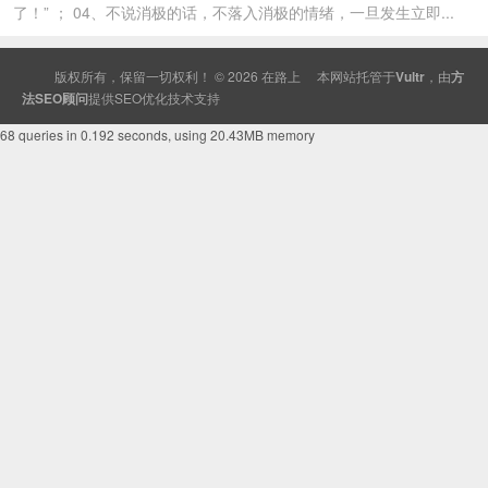
了！” ； 04、不说消极的话，不落入消极的情绪，一旦发生立即...
版权所有，保留一切权利！ © 2026
在路上
本网站托管于
Vultr
，由
方
法SEO顾问
提供
SEO
优化技术支持
68 queries in 0.192 seconds, using 20.43MB memory