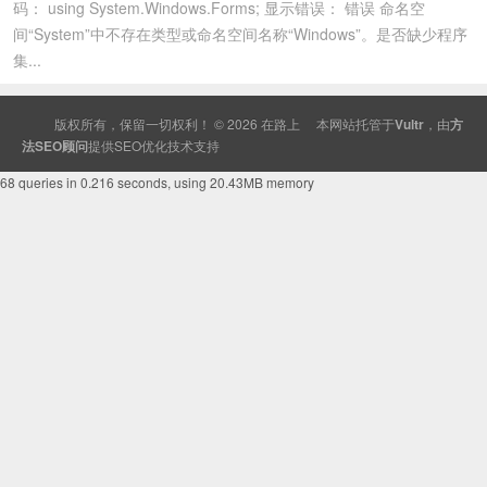
码： using System.Windows.Forms; 显示错误： 错误 命名空
间“System”中不存在类型或命名空间名称“Windows”。是否缺少程序
集...
版权所有，保留一切权利！ © 2026
在路上
本网站托管于
Vultr
，由
方
法SEO顾问
提供
SEO
优化技术支持
68 queries in 0.216 seconds, using 20.43MB memory