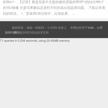
的Win7： 【记录】硬盘安装中文版的微软原版的带SP1的64位Win7
的ISO镜像 但是结果貌似还是时不时的就出现蓝屏问题。 下面记录遇
到的情况。 1。安装WLW过程中，出现蓝屏。 ...
版权所有，保留一切权利！ © 2026
在路上
本网站托管于
Vultr
，由
方
法SEO顾问
提供
SEO
优化技术支持
71 queries in 0.294 seconds, using 20.45MB memory