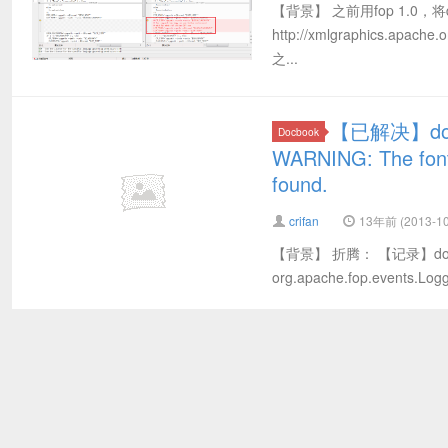
【背景】 之前用fop 1.0，将
http://xmlgraphics
之...
【已解决】doc
Docbook
WARNING: The font d
found.
crifan
13年前 (2013-10
【背景】 折腾： 【记录】docbo
org.apache.fop.events.Logg