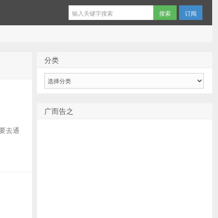
订阅
分类
分
类
广而告之
，需要去通