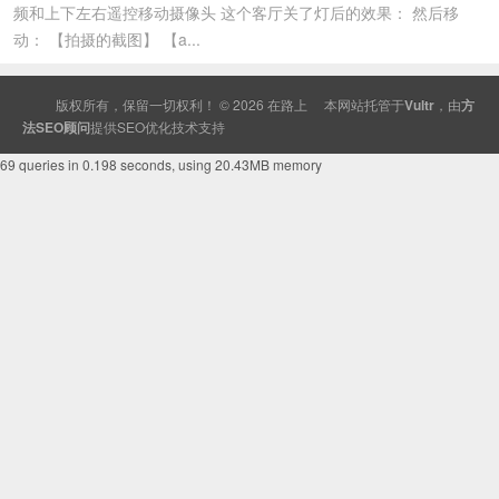
频和上下左右遥控移动摄像头 这个客厅关了灯后的效果： 然后移
动： 【拍摄的截图】 【a...
版权所有，保留一切权利！ © 2026
在路上
本网站托管于
Vultr
，由
方
法SEO顾问
提供
SEO
优化技术支持
69 queries in 0.198 seconds, using 20.43MB memory