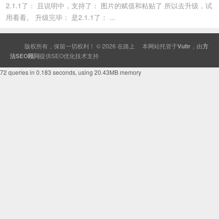
2.1.1了： 且说明中，支持了： 图片的赋值和粘贴了 所以去升级，试
用看看。 升级完毕： 是2.1.1了： ...
版权所有，保留一切权利！ © 2026
在路上
本网站托管于
Vultr
，由
方
法SEO顾问
提供
SEO
优化技术支持
72 queries in 0.183 seconds, using 20.43MB memory