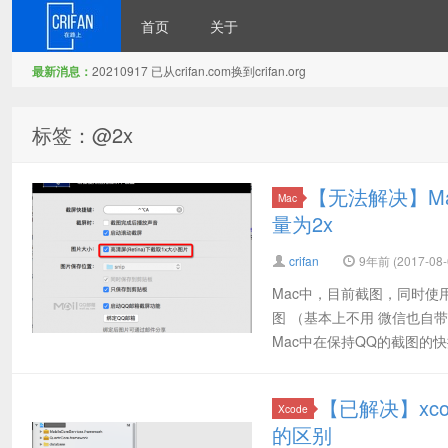
首页
关于
最新消息：
20210917 已从crifan.com换到crifan.org
在路上
标签：@2x
【无法解决】M
Mac
量为2x
crifan
9年前 (2017-08-
Mac中，目前截图，同时使用
图 （基本上不用 微信也自
Mac中在保持QQ的截图的快捷键
【已解决】xc
Xcode
的区别