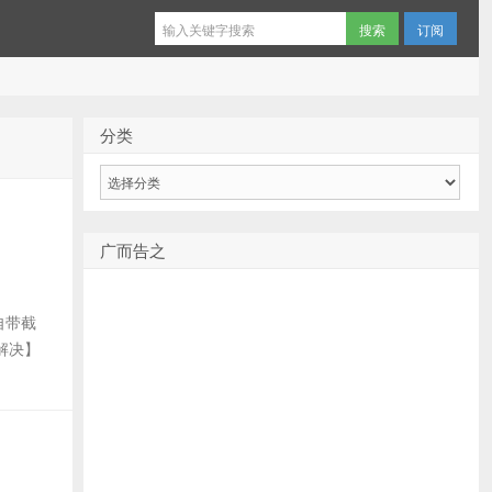
订阅
分类
分
类
广而告之
自带截
解决】