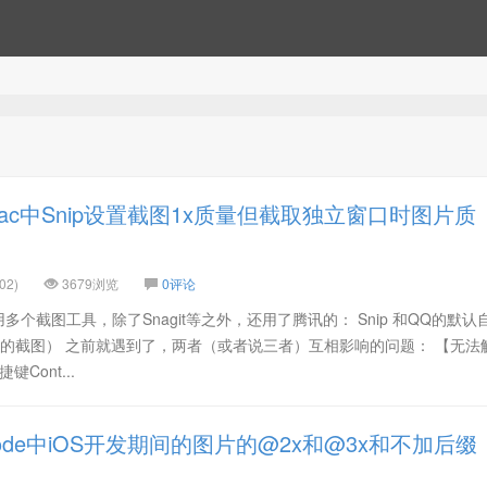
ac中Snip设置截图1x质量但截取独立窗口时图片质
02)
3679浏览
0评论
多个截图工具，除了Snagit等之外，还用了腾讯的： Snip 和QQ的默认
带的截图） 之前就遇到了，两者（或者说三者）互相影响的问题： 【无法
Cont...
ode中iOS开发期间的图片的@2x和@3x和不加后缀