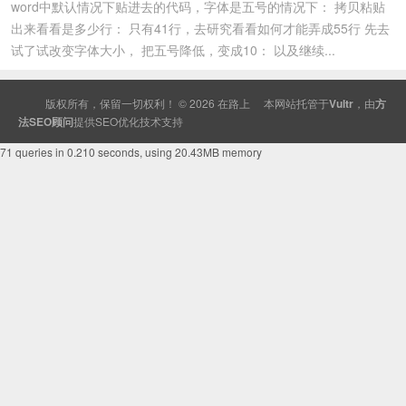
word中默认情况下贴进去的代码，字体是五号的情况下： 拷贝粘贴
出来看看是多少行： 只有41行，去研究看看如何才能弄成55行 先去
试了试改变字体大小， 把五号降低，变成10： 以及继续...
版权所有，保留一切权利！ © 2026
在路上
本网站托管于
Vultr
，由
方
法SEO顾问
提供
SEO
优化技术支持
71 queries in 0.210 seconds, using 20.43MB memory