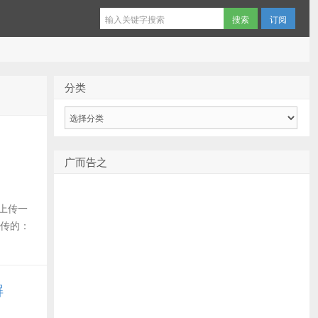
订阅
分类
分
类
广而告之
去上传一
上传的：
解