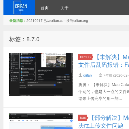
首页
关于
最新消息：
20210917 已从crifan.com换到crifan.org
在路上
标签：8.7.0
【未解决】Mac
CentOS
文件后乱码报错：Fatal err
crifan
7年前 (2020-02-
折腾： 【未解决】Mac Cat
个别的，也是大一点的文件试
结果上传完毕的那一刻...
【部分解决】Mac
Mac
决rz上传文件问题