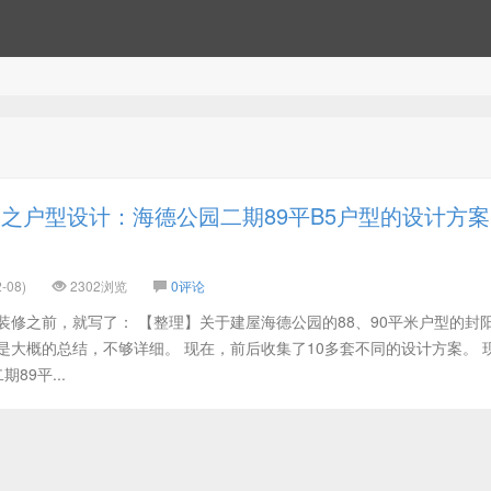
之户型设计：海德公园二期89平B5户型的设计方案
-08)
2302浏览
0评论
装修之前，就写了： 【整理】关于建屋海德公园的88、90平米户型的封
是大概的总结，不够详细。 现在，前后收集了10多套不同的设计方案。 
89平...