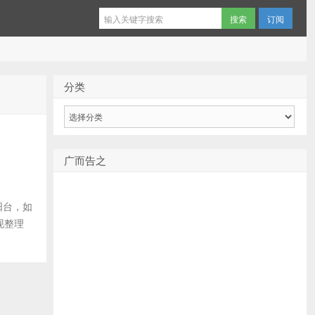
订阅
分类
分
类
广而告之
阳台，如
现整理