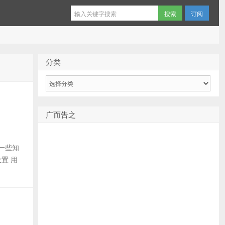
订阅
分类
分
类
广而告之
一些知
置 用