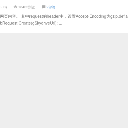
-08)
18465浏览
2评论
。 其中request的header中，设置Accept-Encoding为gzip,defla
Request.Create(gSkydriveUrl); ...