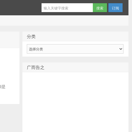
订阅
分类
分
类
广而告之
d是