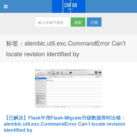
订阅
在路上
标签：alembic.util.exc.CommandError Can’t
locate revision identified by
【已解决】Flask中用Flask-Migrate升级数据库时出错：
alembic.util.exc.CommandError Can’t locate revision
identified by