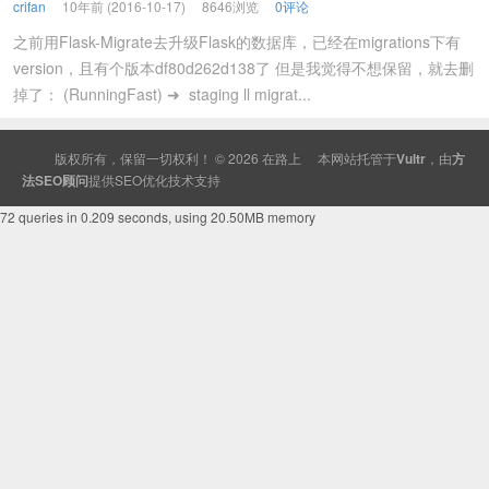
crifan
10年前 (2016-10-17)
8646浏览
0评论
之前用Flask-Migrate去升级Flask的数据库，已经在migrations下有
version，且有个版本df80d262d138了 但是我觉得不想保留，就去删
掉了： (RunningFast) ➜ staging ll migrat...
版权所有，保留一切权利！ © 2026
在路上
本网站托管于
Vultr
，由
方
法SEO顾问
提供
SEO
优化技术支持
72 queries in 0.209 seconds, using 20.50MB memory