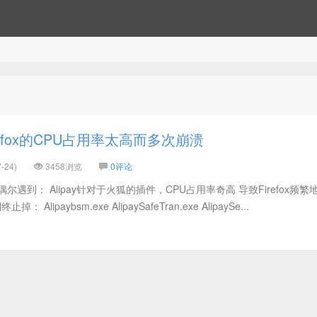
efox的CPU占用率太高而多次崩溃
-24)
3458浏览
0评论
，偶尔遇到： Alipay针对于火狐的插件，CPU占用率奇高 导致Firefox频
Alipaybsm.exe AlipaySafeTran.exe AlipaySe...