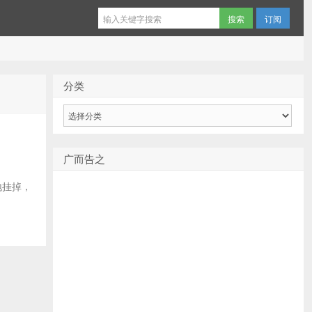
订阅
分类
分
类
广而告之
繁地挂掉，