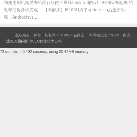
和使用刷机精灵去给国行版的三星Galaxy S II的GT-I9100G去刷机 结
果却使得开机变成： 【未解决】I9100G刷了update.zip后重新出
现：Androidsys...
版权所有，保留一切权利！ © 2026
在路上
本网站托管于
Vultr
，由
方
法SEO顾问
提供
SEO
优化技术支持
72 queries in 0.192 seconds, using 20.44MB memory