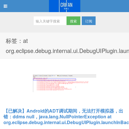
订阅
在路上
标签：at
org.eclipse.debug.internal.ui.DebugUIPlugin.l
【已解决】Android的ADT调试期间，无法打开模拟器，出
错：ddms null，java.lang.NullPointerException at
org.eclipse.debug.internal.ui.DebugUIPlugin.launchInB