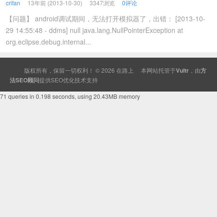
crifan
13年前 (2013-10-30)
3347浏览
0评论
【问题】 android调试期间，无法打开模拟器了，出错： [2013-10-
29 14:55:48 - ddms] null java.lang.NullPointerException at
org.eclipse.debug.internal...
版权所有，保留一切权利！ © 2026
在路上
本网站托管于
Vultr
，由
方
法SEO顾问
提供
SEO
优化技术支持
71 queries in 0.198 seconds, using 20.43MB memory