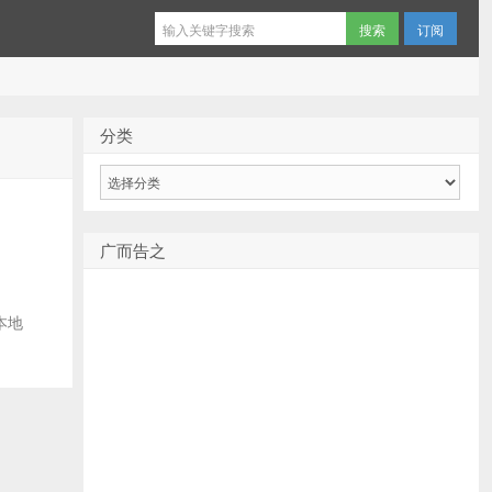
订阅
分类
分
类
广而告之
本地