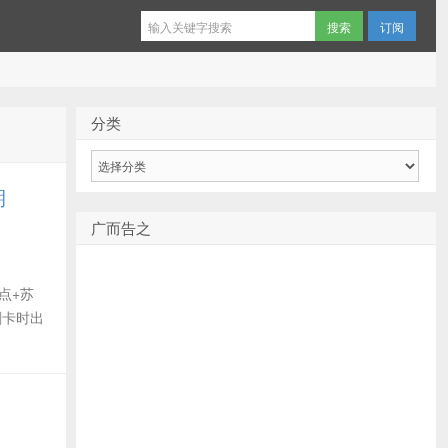
订阅
分类
分
类
期
广而告之
点+苏
刷卡时出