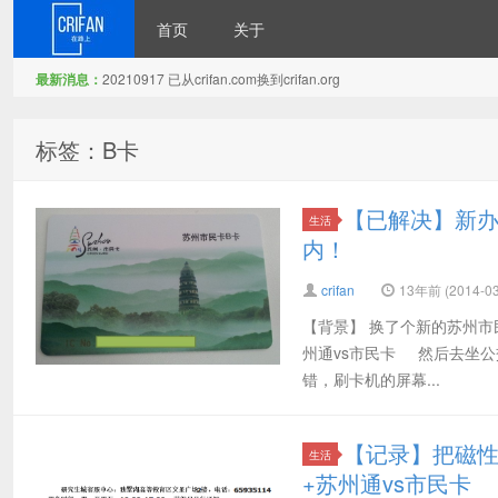
首页
关于
最新消息：
20210917 已从crifan.com换到crifan.org
在路上
标签：B卡
【已解决】新办
生活
内！
crifan
13年前 (2014-03
【背景】 换了个新的苏州市
州通vs市民卡 然后去坐公
错，刷卡机的屏幕...
【记录】把磁性
生活
+苏州通vs市民卡